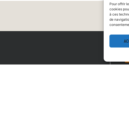
Pour offrir 
cookies pour
à ces techn
de navigatio
consentement
AC
V
NOS PROGRAMMES IMMOBILIER
DÉFICIT FONCIER : LE SQUARE SAINT MICHEL
REVERSO MATHILDE (TVA 5,5%)
LE CLOS DES TISSERAND – LOCAL COMMERCIAL
LE SQUARE DES ARTS
LUMEN – BUREAUX
FAUBOURG SAINT ANTOINE