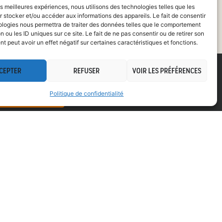
les meilleures expériences, nous utilisons des technologies telles que les
 stocker et/ou accéder aux informations des appareils. Le fait de consentir
ologies nous permettra de traiter des données telles que le comportement
n ou les ID uniques sur ce site. Le fait de ne pas consentir ou de retirer son
 peut avoir un effet négatif sur certaines caractéristiques et fonctions.
CEPTER
REFUSER
VOIR LES PRÉFÉRENCES
OTRE ESPACE CLIENT
Politique de confidentialité
SE CONNECTER
CONTACT
22A COURS CAMILLE CLAUDEL, BÂTIMENT THÉIA,
6ÈME ÉTAGE
76100 ROUEN
02 35 02 75 33