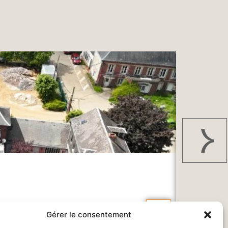
RÉSIDENC
En savoir plus
Gérer le consentement