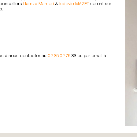
conseillers
Hamza Mameri
&
ludovic MAZET
seront sur
s.
pas à nous contacter au
02.35.02.75
.33 ou par email à