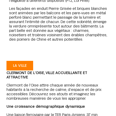
l’éligibilité à différents dispositifs (PTZ, Loi Pinel).
Les façades en enduit Pierre Grisée et briques blanches
sont animées par les balcons et les pare-vues en métal
perforé blanc permettant le passage de la lumière et
assurant l’intimité de chacun. De cette sobriété, émerge
la verdure omniprésente tout autour des bâtiments. La
part belle est donnée aux végétaux : charmes,
noisetiers et troènes voisinent des érables champêtres,
des poiriers de Chine et autres potentilles.
LA VILLE
CLERMONT DE L’OISE, VILLE ACCUEILLANTE ET
ATTRACTIVE
Clermont de l’Oise attire chaque année de nouveaux
habitants à la recherche de calme, d’espace et de prix
accessibles. Découvrez ses atouts et imaginez les
nombreuses manières de vous les approprier.
Une croissance démographique dynamique
Une liaison ferroviaire par le TER Paris-Amiens. 37 min